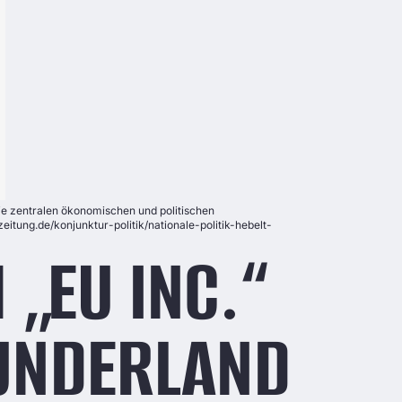
ie zentralen ökonomischen und politischen
ung.de/konjunktur-politik/nationale-politik-hebelt-
 „EU INC.“
UNDERLAND